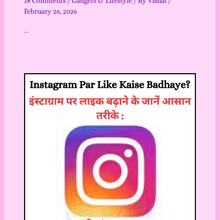
18 Comments
/
Gadgets & Lifestyle
/ By
Vishal
/
February 26, 2026
…