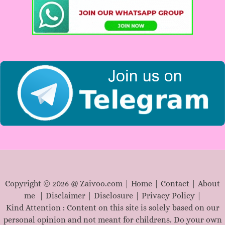
h
f
o
r
:
Copyright © 2026 @ Zaivoo.com |
Home
|
Contact
|
About
me
|
Disclaimer
|
Disclosure
|
Privacy Policy
|
Kind Attention : Content on this site is solely based on our
personal opinion and not meant for childrens. Do your own