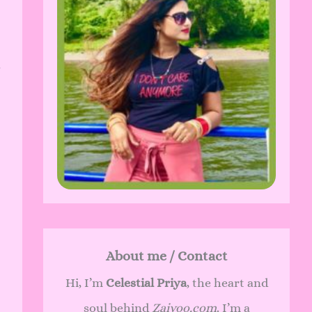
About me / Contact
Hi, I’m
Celestial Priya
, the heart and
soul behind
Zaivoo.com
. I’m a