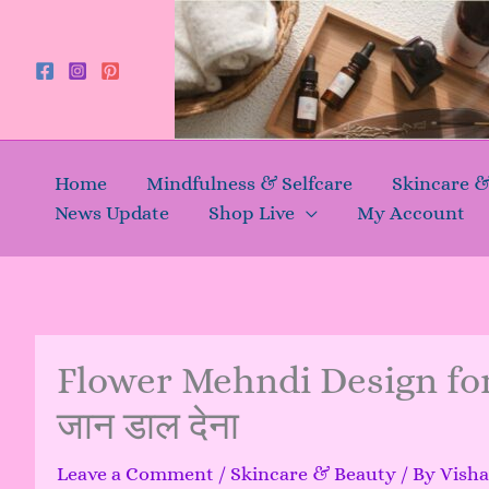
Skip
to
content
Home
Mindfulness & Selfcare
Skincare 
News Update
Shop Live
My Account
Flower Mehndi Design for Gi
जान डाल देना
Leave a Comment
/
Skincare & Beauty
/ By
Visha