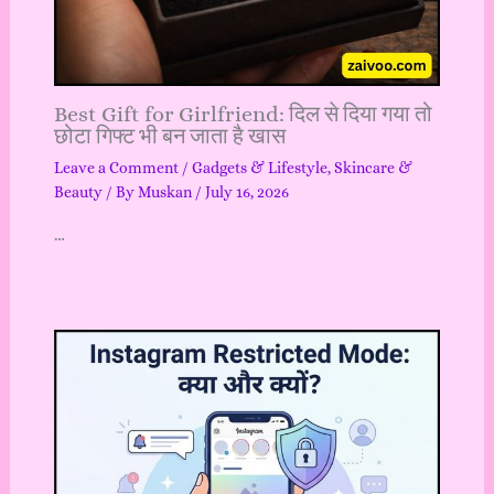
Best Gift for Girlfriend: दिल से दिया गया तो
छोटा गिफ्ट भी बन जाता है खास
Leave a Comment
/
Gadgets & Lifestyle
,
Skincare &
Beauty
/ By
Muskan
/
July 16, 2026
…