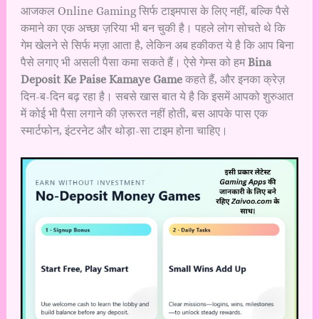
आजकल Online Gaming सिर्फ टाइमपास के लिए नहीं, बल्कि पैसे
कमाने का एक अच्छा ज़रिया भी बन चुकी है। पहले लोग सोचते थे कि
गेम खेलने से सिर्फ मज़ा आता है, लेकिन अब हकीकत ये है कि आप बिना
पैसे लगाए भी असली पैसा कमा सकते हैं। ऐसे गेम्स को हम
Bina
Deposit Ke Paise Kamaye Game
कहते हैं, और इनका क्रेज़
दिन-ब-दिन बढ़ रहा है। सबसे खास बात ये है कि इसमें आपको शुरुआत
में कोई भी पैसा लगाने की ज़रूरत नहीं होती, बस आपके पास एक
स्मार्टफोन, इंटरनेट और थोड़ा-सा टाइम होना चाहिए।