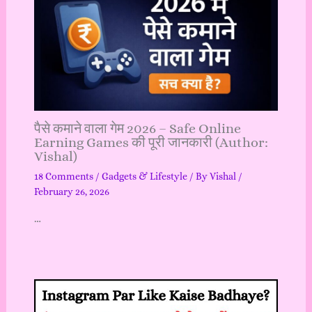
पैसे कमाने वाला गेम 2026 – Safe Online
Earning Games की पूरी जानकारी (Author:
Vishal)
18 Comments
/
Gadgets & Lifestyle
/ By
Vishal
/
February 26, 2026
…