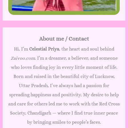
About me / Contact
Hi, I’m
Celestial Priya
, the heart and soul behind
Zaivoo.com
. I’m a dreamer, a believer, and someone
who loves finding joy in every little moment of life.
Born and raised in the beautiful city of Lucknow,
Uttar Pradesh, I’ve always had a passion for
spreading happiness and positivity. My desire to help
and care for others led me to work with the Red Cross
Society, Chandigarh — where I find true inner peace
by bringing smiles to people’s faces.