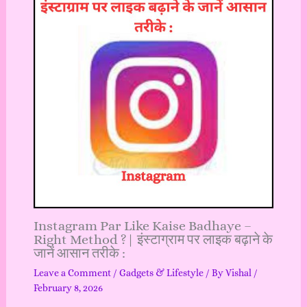
Instagram Par Like Kaise Badhaye –
Right Method ?| इंस्टाग्राम पर लाइक बढ़ाने के
जानें आसान तरीके :
Leave a Comment
/
Gadgets & Lifestyle
/ By
Vishal
/
February 8, 2026