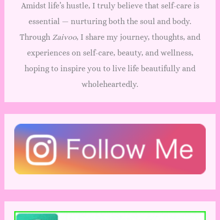
Amidst life’s hustle, I truly believe that self-care is
essential — nurturing both the soul and body.
Through
Zaivoo
, I share my journey, thoughts, and
experiences on self-care, beauty, and wellness,
hoping to inspire you to live life beautifully and
wholeheartedly.