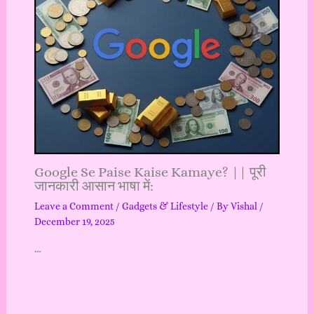
Google Se Paise Kaise Kamaye? || पूरी
जानकारी आसान भाषा में:
Leave a Comment
/
Gadgets & Lifestyle
/ By
Vishal
/
December 19, 2025
…