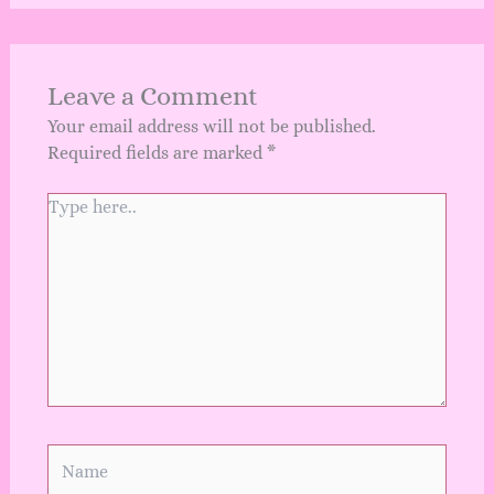
Leave a Comment
Your email address will not be published.
Required fields are marked
*
Type
here..
Name