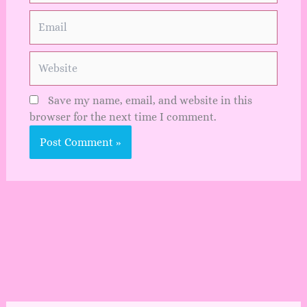
Email
Website
Save my name, email, and website in this
browser for the next time I comment.