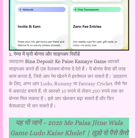
1. गेम्स में फ्री बोनस और साइनअप रिवॉर्ड
ज्यादातर
Bina Deposit Ke Paise Kamaye Game
आपको
साइनअप करते ही एक वेलकम बोनस दे देते हैं। ये बोनस कैश की तरह
काम करता है, जिसे आप गेम खेलने में इस्तेमाल कर सकते हैं। उदाहरण
के लिए, अगर आप Ludo, Rummy या Fantasy Cricket जैसे गेम
में अकाउंट बनाते हैं, तो आपको 10 रुपये से लेकर 200 रुपये तक का
बोनस मिल सकता है। इसे आप खेलकर बढ़ा सकते हैं और फिर
कैशआउट भी कर सकते हैं।
यह भी जानें –
2025 Me Paisa Jitne Wala
Game Ludo Kaise Khele? | लूडो से पैसे कैसे