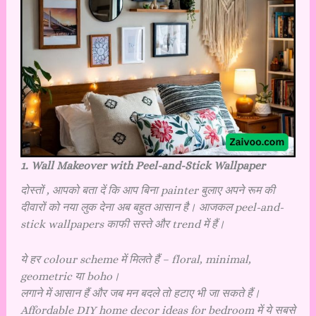
1. Wall Makeover with Peel-and-Stick Wallpaper
दोस्तों , आपको बता दें कि आप
बिना painter बुलाए अपने रूम की
दीवारों को नया लुक देना अब बहुत आसान है। आजकल peel-and-
stick wallpapers काफी सस्ते और trend में हैं।
ये हर colour scheme में मिलते हैं – floral, minimal,
geometric या boho।
लगाने में आसान हैं और जब मन बदले तो हटाए भी जा सकते हैं।
Affordable DIY home decor ideas for bedroom में ये सबसे