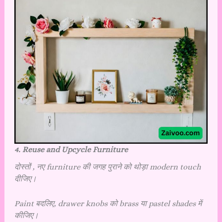
4. Reuse and Upcycle Furniture
दोस्तों , नए furniture की जगह पुराने को थोड़ा modern touch
दीजिए।
Paint बदलिए, drawer knobs को brass या pastel shades में
कीजिए।