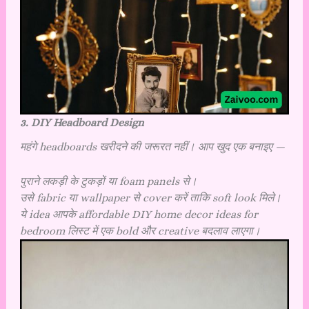
3. DIY Headboard Design
महंगे headboards खरीदने की जरूरत नहीं। आप खुद एक बनाइए —
पुराने लकड़ी के टुकड़ों या foam panels से।
उसे fabric या wallpaper से cover करें ताकि soft look मिले।
ये idea आपके affordable DIY home decor ideas for
bedroom लिस्ट में एक bold और creative बदलाव लाएगा।