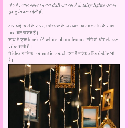
दोस्तों ,
अगर आपका कमरा dull लग रहा है तो fairy lights उसका
मूड तुरंत बदल देती हैं।
आप इन्हें bed के ऊपर, mirror के आसपास या curtain के साथ
use कर सकते हैं।
साथ में कुछ black & white photo frames टांगे तो और classy
vibe आती है।
ये idea न सिर्फ romantic touch देता है बल्कि affordable भी
है।