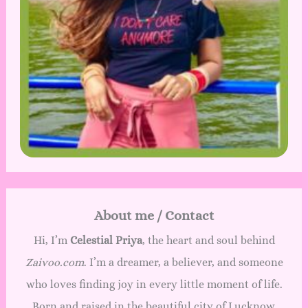
About me / Contact
Hi, I’m
Celestial Priya
, the heart and soul behind
Zaivoo.com
. I’m a dreamer, a believer, and someone
who loves finding joy in every little moment of life.
Born and raised in the beautiful city of Lucknow,