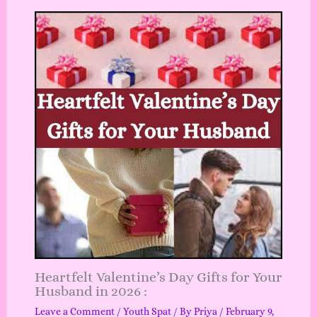
Heartfelt Valentine’s Day Gifts for Your
Husband in 2026 :
Leave a Comment
/
Youth Spat
/ By
Priya
/
February 9,