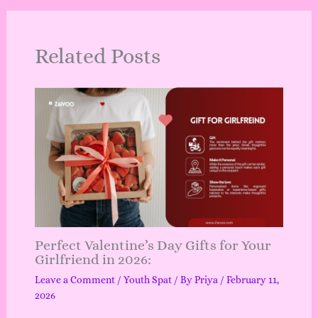
Related Posts
Perfect Valentine’s Day Gifts for Your
Girlfriend in 2026:
Leave a Comment
/
Youth Spat
/ By
Priya
/
February 11,
2026