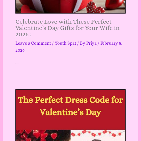
Celebrate Love with These Perfect
Valentine’s Day Gifts for Your Wife in
2026 :
Leave a Comment
/
Youth Spat
/ By
Priya
/
February 8,
2026
…