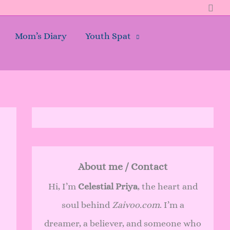
Sear
Mom’s Diary
Youth Spat
About me / Contact
Hi, I’m
Celestial Priya
, the heart and
soul behind
Zaivoo.com
. I’m a
dreamer, a believer, and someone who