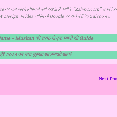
का नाम अपने दिमाग मे क्यों रखती हैं क्योंकि “Zaivoo.com” उनकी ह
NEW Design का idea चाहिए तो Google पर सर्च कीजिए Zaivoo बस
के Name – Muskan की तरफ से एक प्यारी सी Guide
 हैं? 2026 का नया नुस्खा आजमाओ आप?
Next Po