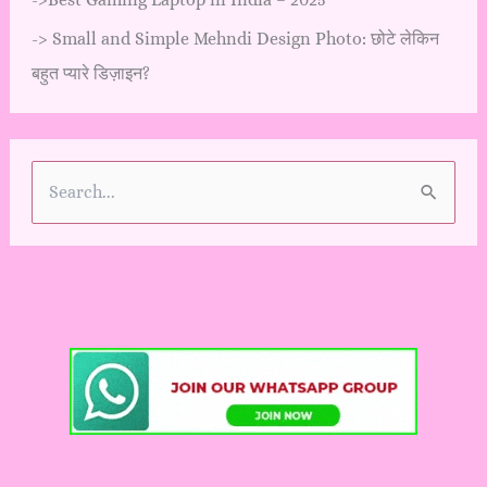
->
Small and Simple Mehndi Design Photo: छोटे लेकिन
बहुत प्यारे डिज़ाइन?
S
e
a
r
c
h
f
o
r