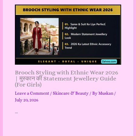
Brooch Styling with Ethnic Wear 2026
| मुस्कान की Statement Jewellery Guide
(For Girls)
Leave a Comment
/
Skincare & Beauty
/ By
Muskan
/
July 20, 2026
…