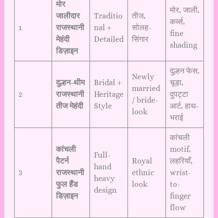
मोर
मोर, जाली,
जालीदार
Traditio
तीज,
कर्व्स,
1
राजस्थानी
nal +
सोलह-
fine
मेहंदी
Detailed
सिंगार
shading
डिज़ाइन
दुल्हन फेस,
Newly
दुल्हन-थीम
Bridal +
चूड़ा,
married
2
राजस्थानी
Heritage
दुपट्टा
/ bride-
तीज मेहंदी
Style
आर्ट, हाथ-
look
भराई
कांचली
कांचली
motif,
Full-
पैटर्न
Royal
लहरियाँ,
hand
3
राजस्थानी
ethnic
wrist-
heavy
फुल हैंड
look
to-
design
डिज़ाइन
finger
flow