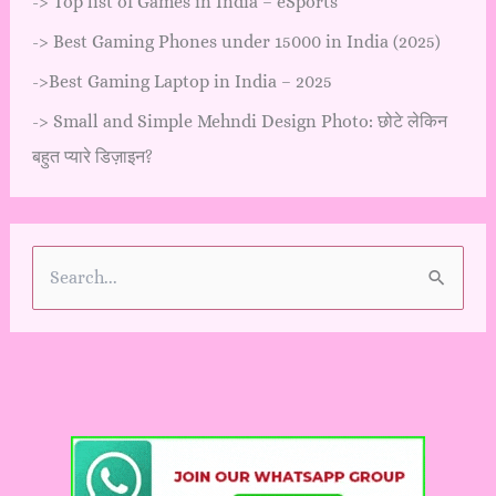
->
Top list of Games in India – eSports
->
Best Gaming Phones under 15000 in India (2025)
->
Best Gaming Laptop in India – 2025
->
Small and Simple Mehndi Design Photo: छोटे लेकिन
बहुत प्यारे डिज़ाइन?
S
e
a
r
c
h
f