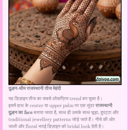
दुल्हन-थीम राजस्थानी तीज मेहंदी
यह डिज़ाइन तीज का सबसे लोकप्रिय trend बन चुका है।
इसमें हाथ के center या upper palm पर एक सुंदर
राजस्थानी
दुल्हन का face
बनाया जाता है, साथ ही उसके साथ चूड़ा, दुपट्टा और
traditional jewellery patterns जोड़े जाते हैं। नीचे की ओर
जाली और floral भराई डिज़ाइन को bridal look देती है।