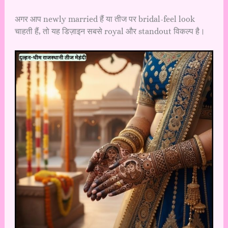
अगर आप newly married हैं या तीज पर bridal-feel look
चाहती हैं, तो यह डिज़ाइन सबसे royal और standout विकल्प है।