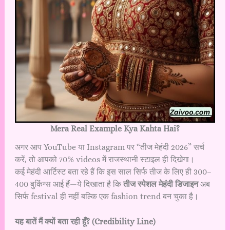
Mera Real Example Kya Kahta Hai?
अगर आप YouTube या Instagram पर “तीज मेहंदी 2026” सर्च
करें, तो आपको 70% videos में राजस्थानी स्टाइल ही दिखेगा।
कई मेहंदी आर्टिस्ट बता रहे हैं कि इस साल सिर्फ तीज के लिए ही 300–
400 बुकिंग्स आई हैं—ये दिखाता है कि
तीज स्पेशल मेहंदी डिजाइन
अब
सिर्फ festival ही नहीं बल्कि एक fashion trend बन चुका है।
यह बातें मैं क्यों बता रही हूँ? (Credibility Line)