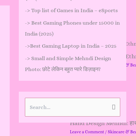
->
Top list of Games in India – eSports
->
Best Gaming Phones under 15000 in
India (2025)
->
Best Gaming Laptop in India – 2025
Brooch Styling with Ethn
->
Small and Simple Mehndi Design
Leave a Comment
/
Skincare & Be
Photo: छोटे लेकिन बहुत प्यारे डिज़ाइन?
…
S
e
Hand Design Mehndi: हाथों क
a
Leave a Comment
/
Skincare & Be