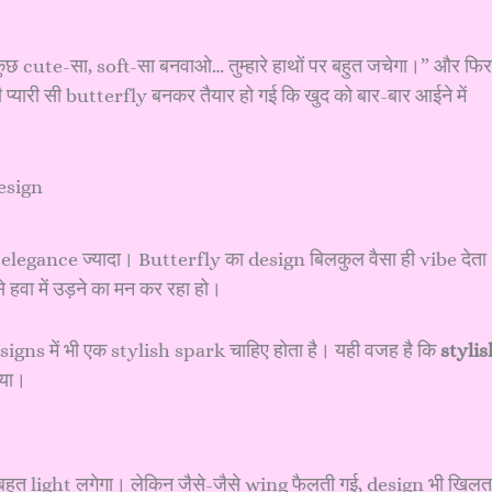
ार कुछ cute-सा, soft-सा बनवाओ… तुम्हारे हाथों पर बहुत जचेगा।” और फिर
नी प्यारी सी butterfly बनकर तैयार हो गई कि खुद को बार-बार आईने में
 और elegance ज्यादा। Butterfly का design बिलकुल वैसा ही vibe देता
हवा में उड़ने का मन कर रहा हो।
signs में भी एक stylish spark चाहिए होता है। यही वजह है कि
stylis
गया।
बहुत light लगेगा। लेकिन जैसे-जैसे wing फैलती गई, design भी खिलत