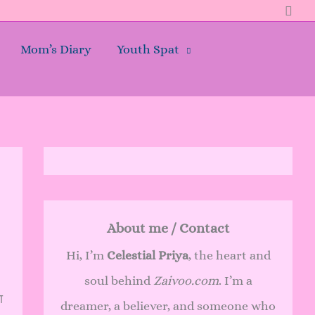
Sear
Mom’s Diary
Youth Spat
About me / Contact
Hi, I’m
Celestial Priya
, the heart and
soul behind
Zaivoo.com
. I’m a
ा
dreamer, a believer, and someone who