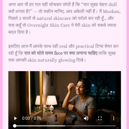
अगर आप भी हर रात यही सोचकर सोती हैं कि “यार सुबह चेहरा dull
क्यों लगता है?” — तो यकीन मानिए, आप अकेली नहीं हैं। मैं Muskan,
पिछले 3 सालों से natural skincare को फॉलो कर रही हूँ… और
सच कहूँ तो Overnight Skin Care ने मेरी skin को सबसे ज्यादा
बदल दिया है।
इसलिए आज मैं आपके साथ वही real और practical टिप्स शेयर कर
रही हूँ कि
रात को सोते समय face पर क्या लगाना चाहिए
ताकि सुबह
तक आपकी skin naturally glowing दिखे।