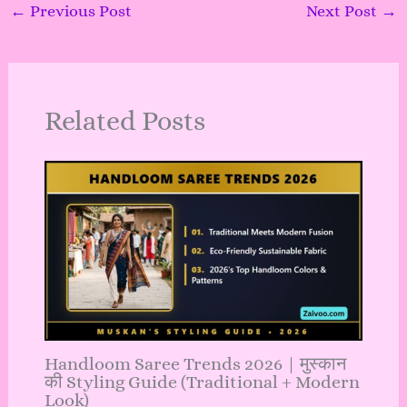
←
Previous Post
Next Post
→
Related Posts
Handloom Saree Trends 2026 | मुस्कान
की Styling Guide (Traditional + Modern
Look)