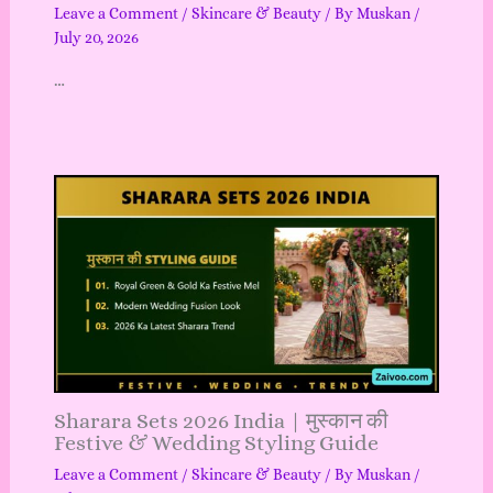
Leave a Comment
/
Skincare & Beauty
/ By
Muskan
/
July 20, 2026
…
Sharara Sets 2026 India | मुस्कान की
Festive & Wedding Styling Guide
Leave a Comment
/
Skincare & Beauty
/ By
Muskan
/