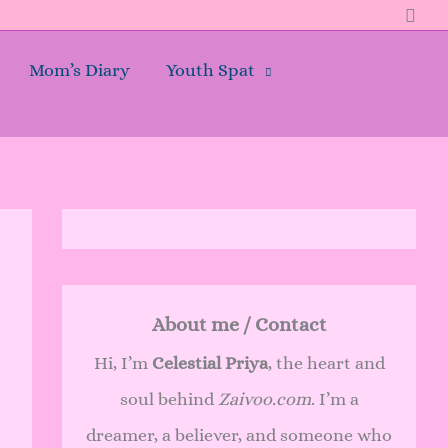
Sear
Mom’s Diary
Youth Spat
About me / Contact
Hi, I’m
Celestial Priya
, the heart and
soul behind
Zaivoo.com
. I’m a
dreamer, a believer, and someone who