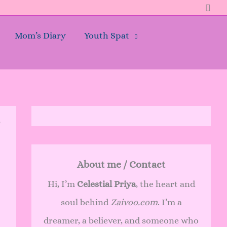
Sear
Mom’s Diary
Youth Spat
About me / Contact
Hi, I’m
Celestial Priya
, the heart and
soul behind
Zaivoo.com
. I’m a
dreamer, a believer, and someone who