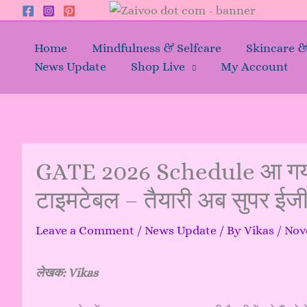
Skip
to
content
Home
Mindfulness & Selfcare
Skincare 
News Update
Shop Live
My Account
GATE 2026 Schedule आ गया, 
टाइमटेबल – तैयारी अब सुपर ईज
Leave a Comment
/
News Update
/ By
Vikas
/
Nov
लेखक: Vikas