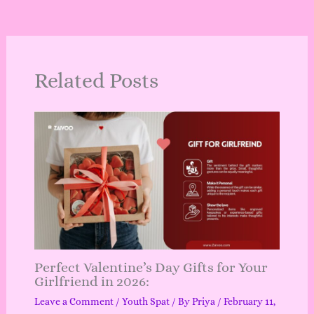
Related Posts
Perfect Valentine’s Day Gifts for Your
Girlfriend in 2026:
Leave a Comment
/
Youth Spat
/ By
Priya
/
February 11,