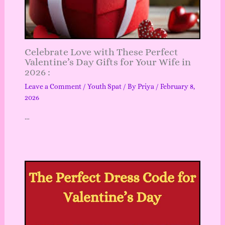
Celebrate Love with These Perfect
Valentine’s Day Gifts for Your Wife in
2026 :
Leave a Comment
/
Youth Spat
/ By
Priya
/
February 8,
2026
…