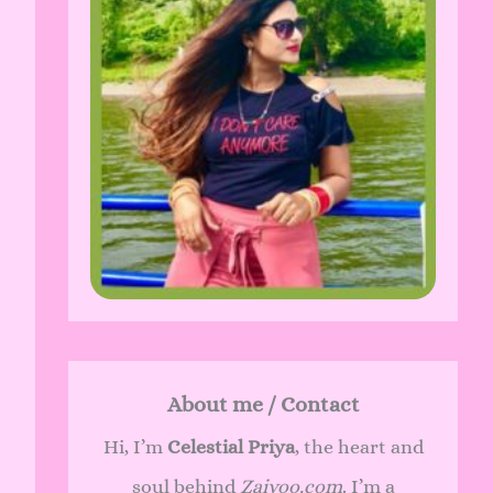
About me / Contact
Hi, I’m
Celestial Priya
, the heart and
soul behind
Zaivoo.com
. I’m a