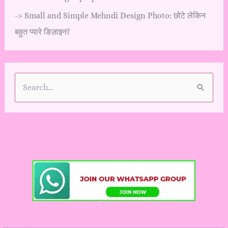
->
Small and Simple Mehndi Design Photo: छोटे लेकिन
बहुत प्यारे डिज़ाइन?
S
e
a
r
c
h
f
o
r